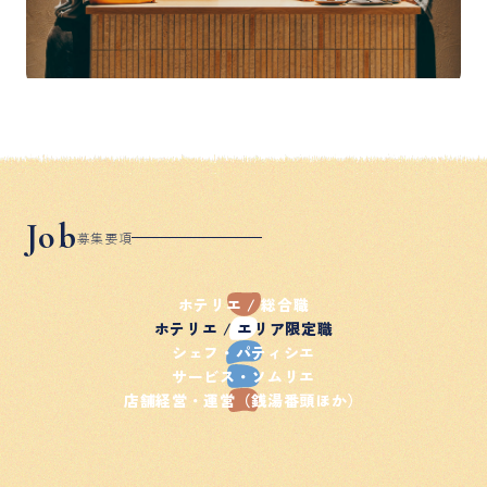
Job
募集要項
ホテリエ / 総合職
ホテリエ / エリア限定職
シェフ・パティシエ
サービス・ソムリエ
店舗経営・運営（銭湯番頭ほか）