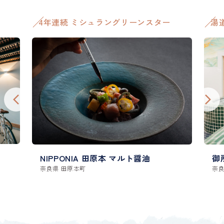
4年連続 ミシュラングリーンスター
湯
NIPPONIA 田原本 マルト醤油
御
奈良県 田原本町
奈良